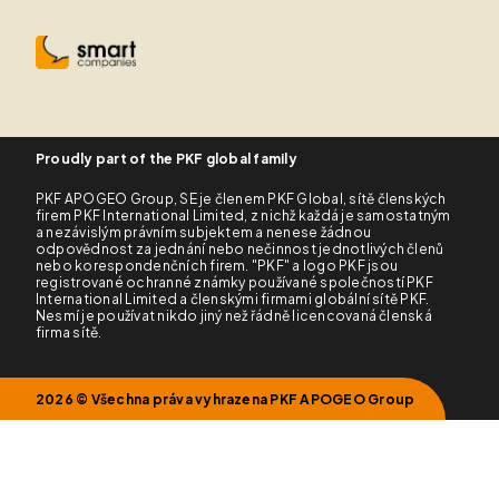
Proudly part of the
PKF global family
PKF APOGEO Group, SE je členem PKF Global, sítě členských
firem PKF International Limited, z nichž každá je samostatným
a nezávislým právním subjektem a nenese žádnou
odpovědnost za jednání nebo nečinnost jednotlivých členů
nebo korespondenčních firem. "PKF" a logo PKF jsou
registrované ochranné známky používané společností PKF
International Limited a členskými firmami globální sítě PKF.
Nesmí je používat nikdo jiný než řádně licencovaná členská
firma sítě.
2026 © Všechna práva vyhrazena PKF APOGEO Group